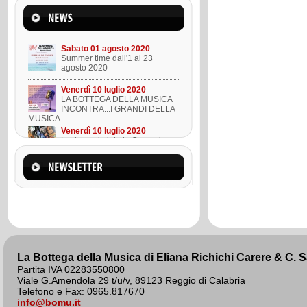
Mercoledì 22 marzo 2023
Suono l'ukulele in 8 lezioni
Sabato 01 agosto 2020
Summer time dall'1 al 23
agosto 2020
Venerdì 10 luglio 2020
LA BOTTEGA DELLA MUSICA
INCONTRA...I GRANDI DELLA
MUSICA
Venerdì 10 luglio 2020
Lezione ukulele in Omaggio
Mercoledì 22 marzo 2023
Suono l'ukulele in 8 lezioni
Sabato 01 agosto 2020
Summer time dall'1 al 23
agosto 2020
La Bottega della Musica di Eliana Richichi Carere & C. 
Partita IVA 02283550800
Viale G.Amendola 29 t/u/v, 89123 Reggio di Calabria
Telefono e Fax: 0965.817670
info@bomu.it