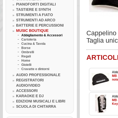
PIANOFORTI DIGITALI
TASTIERE E SYNTH
STRUMENTI A FIATO
STRUMENTI AD ARCO
BATTERIE E PERCUSSIONI
MUSIC BOUTIQUE
Cappelino 
Abbigliamento & Accessori
Taglia unic
Cartoleria
Cucina & Tavola
Borse
Ombrelli
ARTICOL
Regali
Home
Gioielli
Cravatte e dintorni
Abb
AUDIO PROFESSIONALE
MB 
note
REGISTRATORI
AUDIO/VIDEO
Venerdì 10 luglio 2020
ACCESSORI
LA BOTTEGA DELLA MUSICA
KARAOKE E DJ
Abb
INCONTRA...I GRANDI DELLA
MB 
MUSICA
EDIZIONI MUSICALI E LIBRI
Key
Venerdì 10 luglio 2020
SCUOLA DI CHITARRA
Lezione ukulele in Omaggio