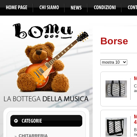
Borse
M
C
a
M
4
B
n
CHITARRERIA