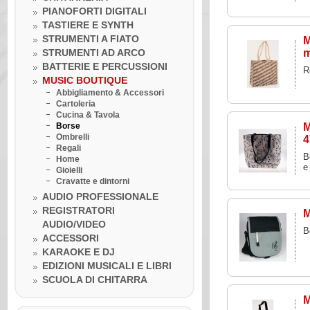
PIANOFORTI DIGITALI
TASTIERE E SYNTH
STRUMENTI A FIATO
M
STRUMENTI AD ARCO
m
BATTERIE E PERCUSSIONI
R
MUSIC BOUTIQUE
Abbigliamento & Accessori
Cartoleria
Cucina & Tavola
Borse
M
Ombrelli
4
Regali
B
Home
e
Gioielli
Cravatte e dintorni
AUDIO PROFESSIONALE
REGISTRATORI
M
AUDIO/VIDEO
B
Venerdì 10 luglio 2020
ACCESSORI
LA BOTTEGA DELLA MUSICA
KARAOKE E DJ
INCONTRA...I GRANDI DELLA
MUSICA
EDIZIONI MUSICALI E LIBRI
Venerdì 10 luglio 2020
SCUOLA DI CHITARRA
Lezione ukulele in Omaggio
M