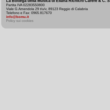
La Bottega della Musica di Eliana Richichi Carere & C. 
Partita IVA 02283550800
Viale G.Amendola 29 t/u/v, 89123 Reggio di Calabria
Telefono e Fax: 0965.817670
info@bomu.it
Policy sui cookies