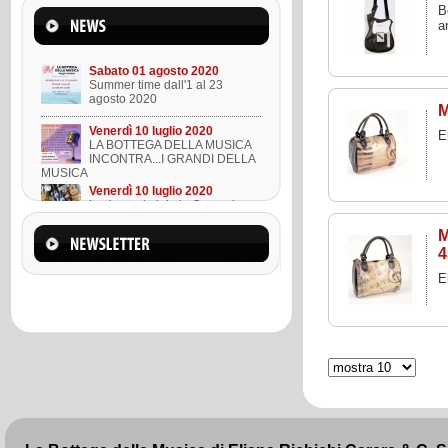
B
Mercoledì 22 marzo 2023
Suono l'ukulele in 8 lezioni
a
Sabato 01 agosto 2020
Summer time dall'1 al 23
agosto 2020
M
Venerdì 10 luglio 2020
E
LA BOTTEGA DELLA MUSICA
INCONTRA...I GRANDI DELLA
MUSICA
Venerdì 10 luglio 2020
Lezione ukulele in Omaggio
M
Mercoledì 22 marzo 2023
4
Suono l'ukulele in 8 lezioni
E
Sabato 01 agosto 2020
Summer time dall'1 al 23
agosto 2020