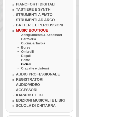
PIANOFORTI DIGITALI
TASTIERE E SYNTH
STRUMENTI A FIATO
STRUMENTI AD ARCO
BATTERIE E PERCUSSIONI
MUSIC BOUTIQUE
Abbigliamento & Accessori
Cartoleria
Cucina & Tavola
Borse
Ombrelli
Regali
Home
Gioielli
Cravatte e dintorni
AUDIO PROFESSIONALE
REGISTRATORI
AUDIO/VIDEO
Venerdì 10 luglio 2020
ACCESSORI
LA BOTTEGA DELLA MUSICA
KARAOKE E DJ
INCONTRA...I GRANDI DELLA
MUSICA
EDIZIONI MUSICALI E LIBRI
Venerdì 10 luglio 2020
SCUOLA DI CHITARRA
Lezione ukulele in Omaggio