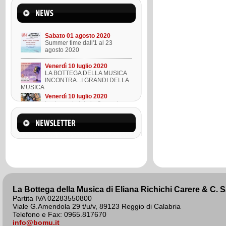
Mercoledì 22 marzo 2023
Suono l'ukulele in 8 lezioni
Sabato 01 agosto 2020
Summer time dall'1 al 23
agosto 2020
Venerdì 10 luglio 2020
LA BOTTEGA DELLA MUSICA
INCONTRA...I GRANDI DELLA
MUSICA
Venerdì 10 luglio 2020
Lezione ukulele in Omaggio
Mercoledì 22 marzo 2023
Suono l'ukulele in 8 lezioni
Sabato 01 agosto 2020
Summer time dall'1 al 23
agosto 2020
La Bottega della Musica di Eliana Richichi Carere & C. 
Partita IVA 02283550800
Viale G.Amendola 29 t/u/v, 89123 Reggio di Calabria
Telefono e Fax: 0965.817670
info@bomu.it