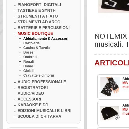
PIANOFORTI DIGITALI
TASTIERE E SYNTH
STRUMENTI A FIATO
STRUMENTI AD ARCO
BATTERIE E PERCUSSIONI
MUSIC BOUTIQUE
NOTEMIX Ca
Abbigliamento & Accessori
musicali. T
Cartoleria
Cucina & Tavola
Borse
Ombrelli
ARTICOL
Regali
Home
Gioielli
Cravatte e dintorni
Abb
AUDIO PROFESSIONALE
MB 
mus
REGISTRATORI
AUDIO/VIDEO
Venerdì 10 luglio 2020
ACCESSORI
LA BOTTEGA DELLA MUSICA
KARAOKE E DJ
Abb
INCONTRA...I GRANDI DELLA
MB 
MUSICA
EDIZIONI MUSICALI E LIBRI
musi
Venerdì 10 luglio 2020
SCUOLA DI CHITARRA
Lezione ukulele in Omaggio