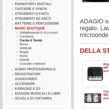
PIANOFORTI DIGITALI
TASTIERE E SYNTH
STRUMENTI A FIATO
STRUMENTI AD ARCO
ADAGIO se
BATTERIE E PERCUSSIONI
regalo. Lav
MUSIC BOUTIQUE
Abbigliamento & Accessori
microonde
Cartoleria
Cucina & Tavola
Borse
Ombrelli
DELLA S
Regali
Home
Gioielli
Cravatte e dintorni
Reg
MB 
AUDIO PROFESSIONALE
tast
REGISTRATORI
AUDIO/VIDEO
Venerdì 10 luglio 2020
ACCESSORI
LA BOTTEGA DELLA MUSICA
KARAOKE E DJ
INCONTRA...I GRANDI DELLA
Cuc
MUSICA
EDIZIONI MUSICALI E LIBRI
MB 
Venerdì 10 luglio 2020
SCUOLA DI CHITARRA
por
Lezione ukulele in Omaggio