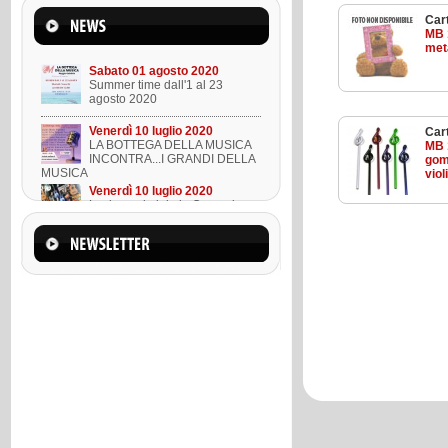
Mercoledì 22 marzo 2023
Cart
Suono l'ukulele in 8 lezioni
MB 
meta
Sabato 01 agosto 2020
Summer time dall'1 al 23
agosto 2020
Venerdì 10 luglio 2020
Cart
LA BOTTEGA DELLA MUSICA
MB 
INCONTRA...I GRANDI DELLA
gom
MUSICA
viol
Venerdì 10 luglio 2020
Lezione ukulele in Omaggio
Mercoledì 22 marzo 2023
Suono l'ukulele in 8 lezioni
Sabato 01 agosto 2020
Summer time dall'1 al 23
agosto 2020