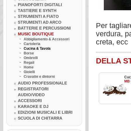
PIANOFORTI DIGITALI
TASTIERE E SYNTH
STRUMENTI A FIATO
STRUMENTI AD ARCO
Per tagliar
BATTERIE E PERCUSSIONI
verdura, pa
MUSIC BOUTIQUE
Abbigliamento & Accessori
creta, ecc
Cartoleria
Cucina & Tavola
Borse
Ombrelli
DELLA S
Regali
Home
Gioielli
Cravatte e dintorni
Cuc
MB 
AUDIO PROFESSIONALE
REGISTRATORI
AUDIO/VIDEO
Venerdì 10 luglio 2020
ACCESSORI
LA BOTTEGA DELLA MUSICA
KARAOKE E DJ
INCONTRA...I GRANDI DELLA
MUSICA
EDIZIONI MUSICALI E LIBRI
Venerdì 10 luglio 2020
SCUOLA DI CHITARRA
Lezione ukulele in Omaggio