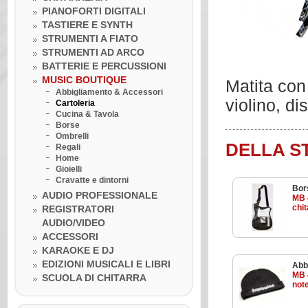
PIANOFORTI DIGITALI
TASTIERE E SYNTH
STRUMENTI A FIATO
STRUMENTI AD ARCO
BATTERIE E PERCUSSIONI
MUSIC BOUTIQUE
Matita con
Abbigliamento & Accessori
violino, di
Cartoleria
Cucina & Tavola
Borse
Ombrelli
DELLA S
Regali
Home
Gioielli
Cravatte e dintorni
Bor
AUDIO PROFESSIONALE
MB 
chit
REGISTRATORI
AUDIO/VIDEO
Venerdì 10 luglio 2020
ACCESSORI
LA BOTTEGA DELLA MUSICA
KARAOKE E DJ
INCONTRA...I GRANDI DELLA
MUSICA
EDIZIONI MUSICALI E LIBRI
Abb
Venerdì 10 luglio 2020
MB 
SCUOLA DI CHITARRA
Lezione ukulele in Omaggio
note