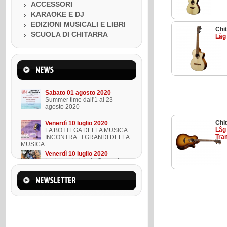
Venerdì 10 luglio 2020
ACCESSORI
LA BOTTEGA DELLA MUSICA
KARAOKE E DJ
INCONTRA...I GRANDI DELLA
MUSICA
EDIZIONI MUSICALI E LIBRI
Chi
Venerdì 10 luglio 2020
SCUOLA DI CHITARRA
Lâg
Lezione ukulele in Omaggio
Mercoledì 22 marzo 2023
Suono l'ukulele in 8 lezioni
Sabato 01 agosto 2020
Summer time dall'1 al 23
agosto 2020
Chit
Venerdì 10 luglio 2020
Lâg
LA BOTTEGA DELLA MUSICA
Tra
INCONTRA...I GRANDI DELLA
MUSICA
Venerdì 10 luglio 2020
Lezione ukulele in Omaggio
Mercoledì 22 marzo 2023
Suono l'ukulele in 8 lezioni
Sabato 01 agosto 2020
Summer time dall'1 al 23