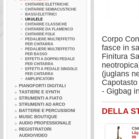
CHITARRE ELETTRICHE
CHITARRE SEMIACUSTICHE
BASSI ELETTRICI
UKULELE
CHITARRE CLASSICHE
CHITARRE DA FLAMENCO
CHITARRE FOLK
Corpo Conc
PEDALIERE MULTIEFFETTO
PER CHITARRA
fasce in s
PEDALIERE MULTIEFFETTO
PER BASSO
Finitura S
EFFETTI A DOPPIO PEDALE
neotropica
PER CHITARRA
EFFETTI A PEDALE SINGOLO
(juglans n
PER CHITARRA
AMPLIFICATORI
Capotasto 
PIANOFORTI DIGITALI
- Gigbag i
TASTIERE E SYNTH
STRUMENTI A FIATO
STRUMENTI AD ARCO
DELLA S
BATTERIE E PERCUSSIONI
MUSIC BOUTIQUE
AUDIO PROFESSIONALE
Chit
REGISTRATORI
Lâg
AUDIO/VIDEO
88