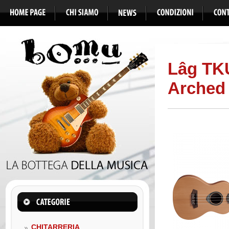
Lâg TKU
Arched
CHITARRERIA