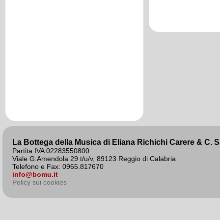
agosto 2020
La Bottega della Musica di Eliana Richichi Carere & C. 
Partita IVA 02283550800
Viale G.Amendola 29 t/u/v, 89123 Reggio di Calabria
Telefono e Fax: 0965.817670
info@bomu.it
Policy sui cookies