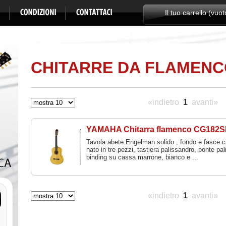
Il tuo carrello (vuot
CHITARRE DA FLAMEN
«indietro
1
avanti»
YAMAHA Chitarra flamenco CG182S
Tavola abete Engelman solido , fondo e fasce 
nato in tre pezzi, tastiera palissandro, ponte pa
binding su cassa marrone, bianco e ...
«indietro
1
avanti»