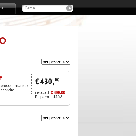
o)
CO
F
cipresso, manico
lissandro,
invece di
€ 499,00
Risparmi il
13
%!