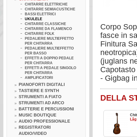
CHITARRE ELETTRICHE
CHITARRE SEMIACUSTICHE
BASSI ELETTRICI
UKULELE
CHITARRE CLASSICHE
Corpo Sopr
CHITARRE DA FLAMENCO
fasce in s
CHITARRE FOLK
PEDALIERE MULTIEFFETTO
Finitura S
PER CHITARRA
PEDALIERE MULTIEFFETTO
neotropica
PER BASSO
EFFETTI A DOPPIO PEDALE
(juglans n
PER CHITARRA
Capotasto 
EFFETTI A PEDALE SINGOLO
PER CHITARRA
- Gigbag i
AMPLIFICATORI
PIANOFORTI DIGITALI
TASTIERE E SYNTH
DELLA S
STRUMENTI A FIATO
STRUMENTI AD ARCO
BATTERIE E PERCUSSIONI
MUSIC BOUTIQUE
Chit
Lâg
AUDIO PROFESSIONALE
REGISTRATORI
AUDIO/VIDEO