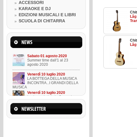
Venerdì 10 luglio 2020
ACCESSORI
LA BOTTEGA DELLA MUSICA
KARAOKE E DJ
INCONTRA...I GRANDI DELLA
Chit
MUSICA
EDIZIONI MUSICALI E LIBRI
Lâg
Venerdì 10 luglio 2020
SCUOLA DI CHITARRA
Tra
Lezione ukulele in Omaggio
Mercoledì 22 marzo 2023
Chi
Suono l'ukulele in 8 lezioni
Lâg
Sabato 01 agosto 2020
Summer time dall'1 al 23
agosto 2020
Venerdì 10 luglio 2020
LA BOTTEGA DELLA MUSICA
INCONTRA...I GRANDI DELLA
MUSICA
Venerdì 10 luglio 2020
Lezione ukulele in Omaggio
Mercoledì 22 marzo 2023
Suono l'ukulele in 8 lezioni
Sabato 01 agosto 2020
Summer time dall'1 al 23