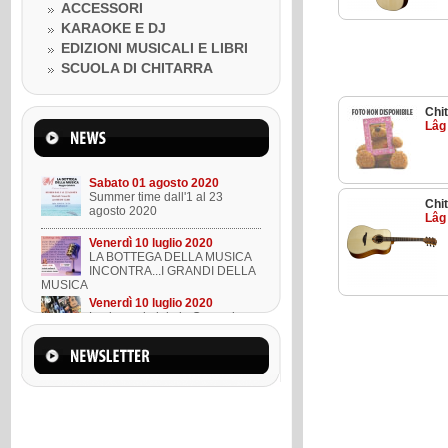
Venerdì 10 luglio 2020
ACCESSORI
LA BOTTEGA DELLA MUSICA
KARAOKE E DJ
INCONTRA...I GRANDI DELLA
MUSICA
EDIZIONI MUSICALI E LIBRI
Venerdì 10 luglio 2020
SCUOLA DI CHITARRA
Lezione ukulele in Omaggio
Chit
Mercoledì 22 marzo 2023
Lâg
Suono l'ukulele in 8 lezioni
Sabato 01 agosto 2020
Summer time dall'1 al 23
Chit
agosto 2020
Lâg
Venerdì 10 luglio 2020
LA BOTTEGA DELLA MUSICA
INCONTRA...I GRANDI DELLA
MUSICA
Venerdì 10 luglio 2020
Lezione ukulele in Omaggio
Mercoledì 22 marzo 2023
Suono l'ukulele in 8 lezioni
Sabato 01 agosto 2020
Summer time dall'1 al 23