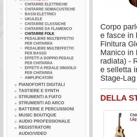
CHITARRE ELETTRICHE
CHITARRE SEMIACUSTICHE
BASSI ELETTRICI
UKULELE
CHITARRE CLASSICHE
Corpo parl
CHITARRE DA FLAMENCO
e fasce in
CHITARRE FOLK
PEDALIERE MULTIEFFETTO
Finitura G
PER CHITARRA
PEDALIERE MULTIEFFETTO
Manico in 
PER BASSO
EFFETTI A DOPPIO PEDALE
radiata) -
PER CHITARRA
e selletta
EFFETTI A PEDALE SINGOLO
PER CHITARRA
Stage-Lag
AMPLIFICATORI
PIANOFORTI DIGITALI
TASTIERE E SYNTH
DELLA S
STRUMENTI A FIATO
STRUMENTI AD ARCO
BATTERIE E PERCUSSIONI
MUSIC BOUTIQUE
Chi
Lâg
AUDIO PROFESSIONALE
REGISTRATORI
AUDIO/VIDEO