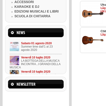
Venerdì 10 luglio 2020
ACCESSORI
LA BOTTEGA DELLA MUSICA
Uku
KARAOKE E DJ
INCONTRA...I GRANDI DELLA
Lâg
MUSICA
EDIZIONI MUSICALI E LIBRI
UKU
Venerdì 10 luglio 2020
SCUOLA DI CHITARRA
Lezione ukulele in Omaggio
Mercoledì 22 marzo 2023
Chit
Suono l'ukulele in 8 lezioni
Lâg
Sabato 01 agosto 2020
Summer time dall'1 al 23
agosto 2020
Venerdì 10 luglio 2020
LA BOTTEGA DELLA MUSICA
INCONTRA...I GRANDI DELLA
MUSICA
Venerdì 10 luglio 2020
Lezione ukulele in Omaggio
Mercoledì 22 marzo 2023
Suono l'ukulele in 8 lezioni
Sabato 01 agosto 2020
Summer time dall'1 al 23