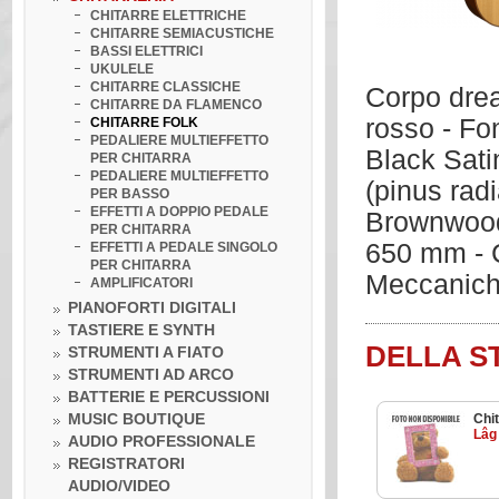
CHITARRE ELETTRICHE
CHITARRE SEMIACUSTICHE
BASSI ELETTRICI
UKULELE
CHITARRE CLASSICHE
Corpo drea
CHITARRE DA FLAMENCO
rosso - Fo
CHITARRE FOLK
PEDALIERE MULTIEFFETTO
Black Sati
PER CHITARRA
PEDALIERE MULTIEFFETTO
(pinus radi
PER BASSO
EFFETTI A DOPPIO PEDALE
Brownwood 
PER CHITARRA
650 mm - C
EFFETTI A PEDALE SINGOLO
PER CHITARRA
Meccanich
AMPLIFICATORI
PIANOFORTI DIGITALI
TASTIERE E SYNTH
DELLA S
STRUMENTI A FIATO
STRUMENTI AD ARCO
BATTERIE E PERCUSSIONI
MUSIC BOUTIQUE
Chit
Lâg
AUDIO PROFESSIONALE
REGISTRATORI
AUDIO/VIDEO