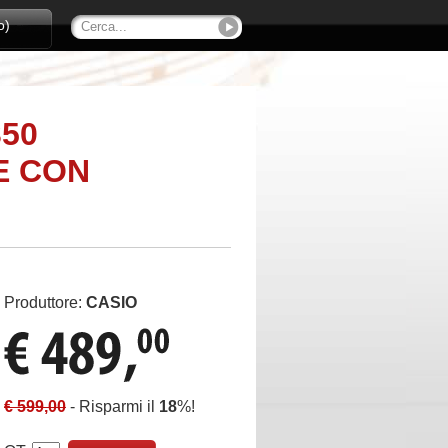
o)
350
E CON
Produttore:
CASIO
€ 599,00
- Risparmi il
18
%!