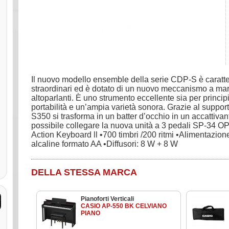
Il nuovo modello ensemble della serie CDP-S è caratter
straordinari ed è dotato di un nuovo meccanismo a mart
altoparlanti. È uno strumento eccellente sia per princip
portabilità e un’ampia varietà sonora. Grazie al su
S350 si trasforma in un batter d’occhio in un accattivan
possibile collegare la nuova unità a 3 pedali SP-3
Action Keyboard ll •700 timbri /200 ritmi •Alimentazion
alcaline formato AA •Diffusori: 8 W + 8 W
DELLA STESSA MARCA
Pianoforti Verticali
CASIO AP-550 BK CELVIANO
PIANO