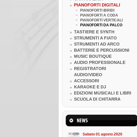
PIANOFORTI DIGITALI
PIANOFORTI IBRIDI
PIANOFORTI A CODA
PIANOFORTI VERTICALI
PIANOFORTI DA PALCO
TASTIERE E SYNTH
STRUMENTI A FIATO
STRUMENTI AD ARCO
BATTERIE E PERCUSSIONI
MUSIC BOUTIQUE
AUDIO PROFESSIONALE
REGISTRATORI
AUDIO/VIDEO
Venerdì 10 luglio 2020
ACCESSORI
LA BOTTEGA DELLA MUSICA
KARAOKE E DJ
INCONTRA...I GRANDI DELLA
MUSICA
EDIZIONI MUSICALI E LIBRI
Venerdì 10 luglio 2020
SCUOLA DI CHITARRA
Lezione ukulele in Omaggio
Mercoledì 22 marzo 2023
Suono l'ukulele in 8 lezioni
Sabato 01 agosto 2020