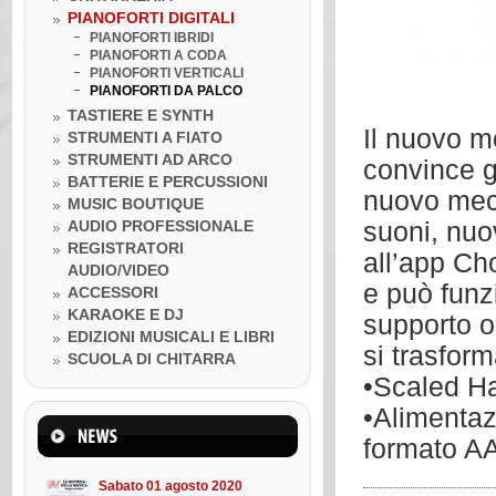
PIANOFORTI DIGITALI
PIANOFORTI IBRIDI
PIANOFORTI A CODA
PIANOFORTI VERTICALI
PIANOFORTI DA PALCO
TASTIERE E SYNTH
Il nuovo m
STRUMENTI A FIATO
STRUMENTI AD ARCO
convince gr
BATTERIE E PERCUSSIONI
nuovo mecc
MUSIC BOUTIQUE
AUDIO PROFESSIONALE
suoni, nuo
REGISTRATORI
all’app Ch
AUDIO/VIDEO
Venerdì 10 luglio 2020
e può funzi
ACCESSORI
LA BOTTEGA DELLA MUSICA
KARAOKE E DJ
INCONTRA...I GRANDI DELLA
supporto o
MUSICA
EDIZIONI MUSICALI E LIBRI
si trasfor
Venerdì 10 luglio 2020
SCUOLA DI CHITARRA
Lezione ukulele in Omaggio
•Scaled Ha
•Alimentaz
Mercoledì 22 marzo 2023
Suono l'ukulele in 8 lezioni
formato AA
Sabato 01 agosto 2020