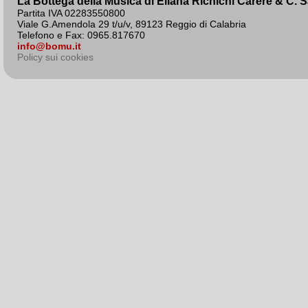
La Bottega della Musica di Eliana Richichi Carere & C. 
Partita IVA 02283550800
Viale G.Amendola 29 t/u/v, 89123 Reggio di Calabria
Telefono e Fax: 0965.817670
info@bomu.it
Policy sui cookies