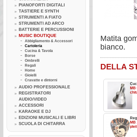
PIANOFORTI DIGITALI
TASTIERE E SYNTH
STRUMENTI A FIATO
STRUMENTI AD ARCO
BATTERIE E PERCUSSIONI
MUSIC BOUTIQUE
Matita gom
Abbigliamento & Accessori
bianco.
Cartoleria
Cucina & Tavola
Borse
Ombrelli
DELLA S
Regali
Home
Gioielli
Cravatte e dintorni
Cuc
AUDIO PROFESSIONALE
MB 
chit
REGISTRATORI
AUDIO/VIDEO
Venerdì 10 luglio 2020
ACCESSORI
LA BOTTEGA DELLA MUSICA
KARAOKE E DJ
INCONTRA...I GRANDI DELLA
MUSICA
EDIZIONI MUSICALI E LIBRI
Reg
Venerdì 10 luglio 2020
MB 
SCUOLA DI CHITARRA
Lezione ukulele in Omaggio
plet